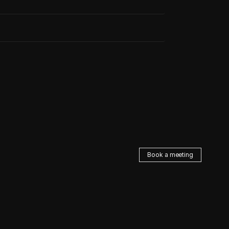
Book a meeting
SOCIAL
SITEMAP
Instagram
Home
Linkedin
Works