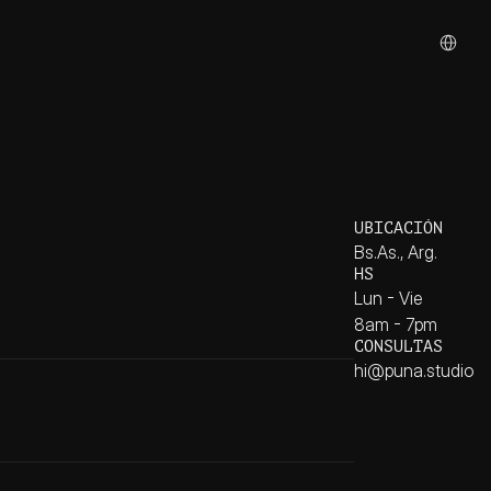
Select La
UBICACIÓN
Bs.As., Arg.
HS
Lun - Vie
8am - 7pm
CONSULTAS
hi@puna.studio